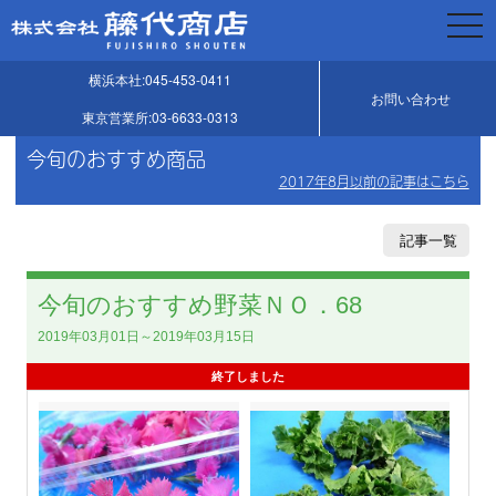
togg
navi
横浜本社:045-453-0411
お問い合わせ
東京営業所:03-6633-0313
今旬のおすすめ商品
2017年8月以前の記事はこちら
記事一覧
今旬のおすすめ野菜ＮＯ．68
2019年03月01日～2019年03月15日
終了しました