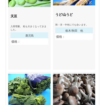
うど/山うど
天豆
和・洋・中何にでも合います。
入荷増量。 粒も大きくなってきま
した。
栃木/秋田 他
鹿児島
価格：
価格：