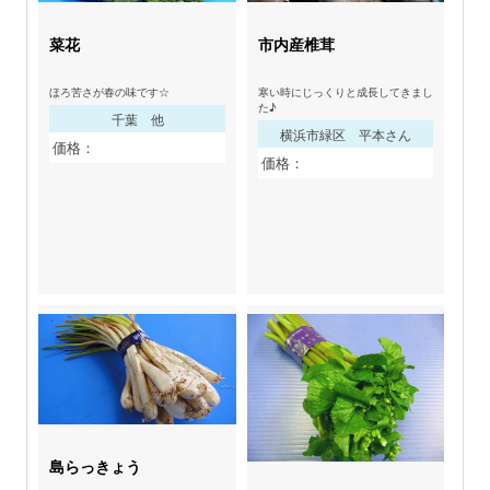
菜花
市内産椎茸
ほろ苦さが春の味です☆
寒い時にじっくりと成長してきまし
た♪
千葉 他
横浜市緑区 平本さん
価格：
価格：
島らっきょう