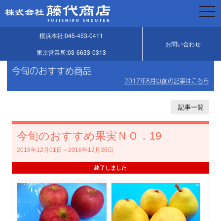
togg
navi
横浜本社:045-453-0411
お問い合わせ
東京営業所:03-6633-0313
今旬のおすすめ商品
2017年8月以前の記事はこちら
記事一覧
今旬のおすすめ果実ＮＯ．19
2018年12月01日～2018年12月30日
終了しました