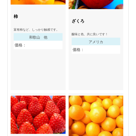
柿
ざくろ
富有柿など、しっかり触感です。
酸味と色、共に良いです！
和歌山 他
アメリカ
価格：
価格：