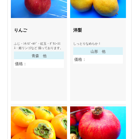
りんご
洋梨
ふじ・ｼﾅﾉｺﾞｰﾙﾄﾞ・紅玉・ｸﾞﾗﾆｰｽﾐ
しっとりなめらか！
ｽ・姫リンゴなど 揃っております。
山形 他
青森 他
価格：
価格：