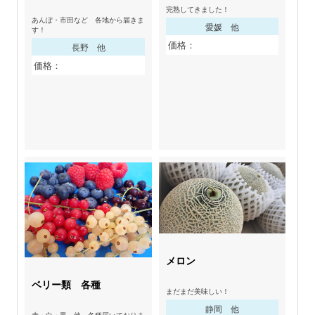
完熟してきました！
あんぽ・市田など 各地から届きま
愛媛 他
す！
価格：
長野 他
価格：
メロン
ベリー類 各種
まだまだ美味しい！
静岡 他