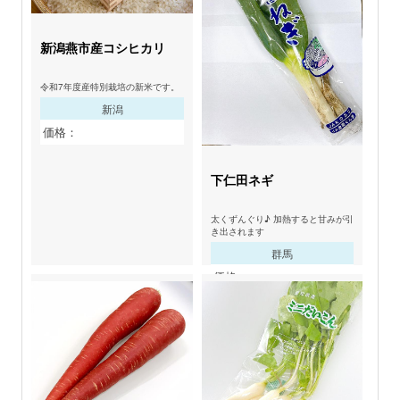
新潟燕市産コシヒカリ
令和7年度産特別栽培の新米です。
新潟
価格：
下仁田ネギ
太くずんぐり♪ 加熱すると甘みが引
き出されます
群馬
価格：