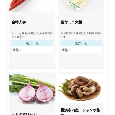
金時人参
葉付ミニ大根
きれいな赤色が特徴の日本の伝統的
今が旬です♪ 各産地から順調入荷中
な人参です
です
香川 他
愛知 他
価格：
価格：
横浜市内産 ジャンボ椎
もものすけかぶ