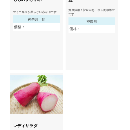
茸
鮮度抜群！旨味があふれる肉厚椎茸
甘くて果肉が柔らかい赤かぶです
です。
神奈川 他
神奈川
価格：
価格：
レディサラダ