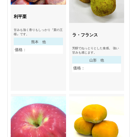
利平栗
甘みも強く香りもしっかり『栗の王
ラ・フランス
様』です。
熊本 他
芳醇でねっとりとした食感。 強い
価格：
甘みも感じます。
山形 他
価格：