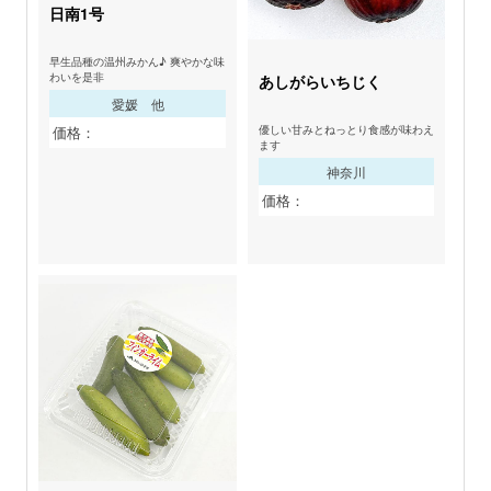
日南1号
早生品種の温州みかん♪ 爽やかな味
わいを是非
あしがらいちじく
愛媛 他
価格：
優しい甘みとねっとり食感が味わえ
ます
神奈川
価格：