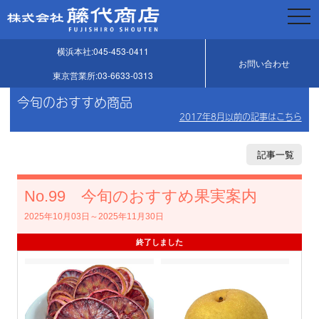
togg
navi
横浜本社:045-453-0411
お問い合わせ
東京営業所:03-6633-0313
今旬のおすすめ商品
2017年8月以前の記事はこちら
記事一覧
No.99 今旬のおすすめ果実案内
2025年10月03日～2025年11月30日
終了しました