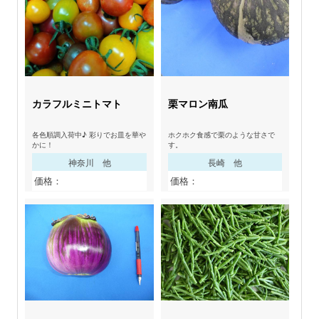
カラフルミニトマト
栗マロン南瓜
各色順調入荷中♪ 彩りでお皿を華や
ホクホク食感で栗のような甘さで
かに！
す。
神奈川 他
長崎 他
価格：
価格：