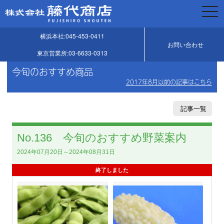
togg
navi
横浜本社:045-453-0411
お問い合わせ
東京営業所:03-6633-0313
今旬のおすすめ商品
2017年8月以前の記事はこちら
記事一覧
No.136 今旬のおすすめ野菜案内
2024年07月20日～2024年08月31日
終了しました