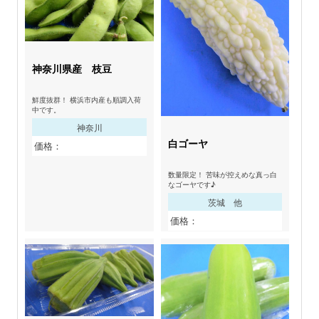
神奈川県産 枝豆
鮮度抜群！ 横浜市内産も順調入荷
中です。
神奈川
白ゴーヤ
価格：
数量限定！ 苦味が控えめな真っ白
なゴーヤです♪
茨城 他
価格：