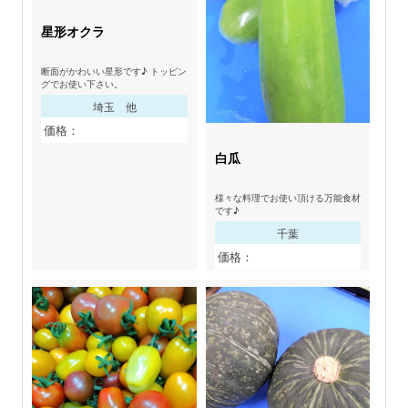
星形オクラ
断面がかわいい星形です♪ トッピン
グでお使い下さい。
埼玉 他
価格：
白瓜
様々な料理でお使い頂ける万能食材
です♪
千葉
価格：