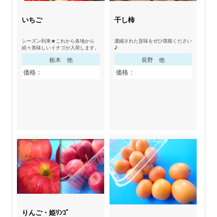
いちご
干し柿
シーズン到来★これから各地から
濃縮された旨味をぜひ堪能ください
続々美味しいイチゴが入荷します。
♪
栃木 他
長野 他
価格：
価格：
りんご・姫ﾘﾝｺﾞ